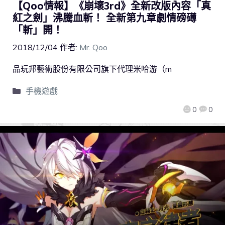
【Qoo情報】《崩壞3rd》全新改版內容「真
紅之劍」沸騰血斬！ 全新第九章劇情磅礡
「斬」開！
2018/12/04
作者:
Mr. Qoo
品玩邦藝術股份有限公司旗下代理米哈游（m
手機遊戲
0
0