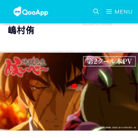
MENU
嶋村侑