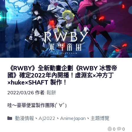
《RWBY》全新動畫企劃《RWBY 冰雪帝
國》確定2022年內開播！虛淵玄×冲方丁
×huke×SHAFT 製作！
2022/03/26
作者:
鬆餅
哇～豪華便當製作團隊(ﾟ∀ﾟ)
動漫情報
、
AJ2022
、
AnimeJapan
、
主題博覽
0
0