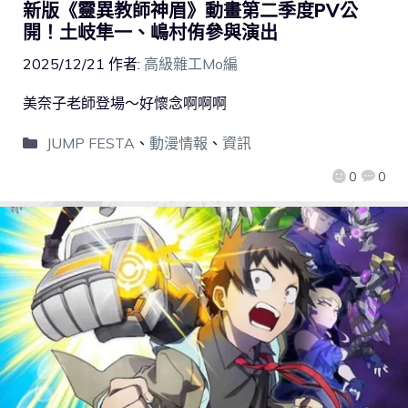
新版《靈異教師神眉》動畫第二季度PV公
開！土岐隼一、嶋村侑參與演出
2025/12/21
作者:
高級雜工Mo編
美奈子老師登場～好懷念啊啊啊
JUMP FESTA
、
動漫情報
、
資訊
0
0