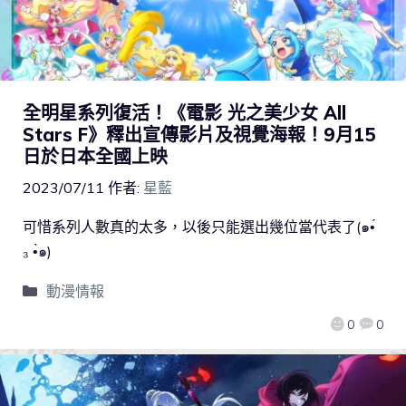
全明星系列復活！《電影 光之美少女 All
Stars F》釋出宣傳影片及視覺海報！9月15
日於日本全國上映
2023/07/11
作者:
星藍
可惜系列人數真的太多，以後只能選出幾位當代表了(๑•́
₃ •̀๑)
動漫情報
0
0