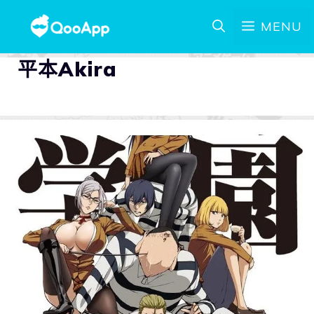
MENU
平本Akira