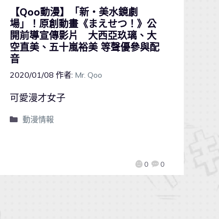
【Qoo動漫】「新・美水鏡劇
場」！原創動畫《まえせつ！》公
開前導宣傳影片 大西亞玖璃、大
空直美、五十嵐裕美 等聲優參與配
音
2020/01/08
作者:
Mr. Qoo
可愛漫才女子
動漫情報
0
0