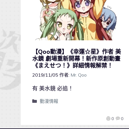
【Qoo動漫】《幸運☆星》作者 美
水鏡 劇場重新開幕！新作原創動畫
《まえせつ！》詳細情報解禁！
2019/11/05
作者:
Mr. Qoo
有 美水鏡 必追！
動漫情報
0
0