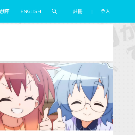
註冊
登入
戲庫
ENGLISH