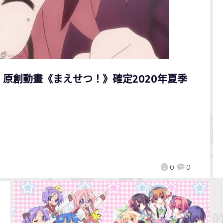
！原創動畫《まえせつ！》確定2020年夏季
0
0