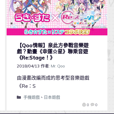
【Qoo情報】泉此方參戰音樂遊
戲？動畫《幸運☆星》聯乘音遊
《Re:Stage！》
2018/04/13
作者:
Mr. Qoo
由漫畫改編而成的思考型音樂遊戲
《Re：S
手機遊戲
、
日本遊戲
0
0