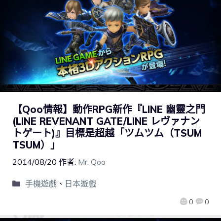
【Qoo情報】動作RPG新作『LINE 幽靈之門
(LINE REVENANT GATE/LINE レヴァナン
トゲート)』目標是超越「ツムツム（TSUM
TSUM）」
2014/08/20
作者:
Mr. Qoo
手機遊戲
、
日本遊戲
0
0