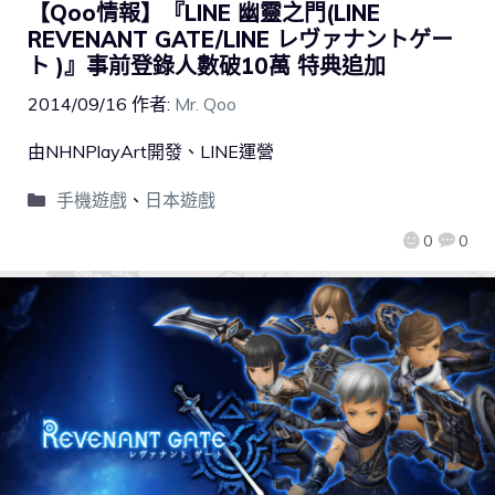
【Qoo情報】『LINE 幽靈之門(LINE
REVENANT GATE/LINE レヴァナントゲー
ト )』事前登錄人數破10萬 特典追加
2014/09/16
作者:
Mr. Qoo
由NHNPlayArt開發、LINE運營
手機遊戲
、
日本遊戲
0
0