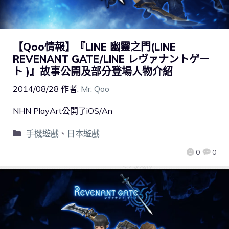
【Qoo情報】『LINE 幽靈之門(LINE
REVENANT GATE/LINE レヴァナントゲー
ト )』故事公開及部分登場人物介紹
2014/08/28
作者:
Mr. Qoo
NHN PlayArt公開了iOS/An
手機遊戲
、
日本遊戲
0
0