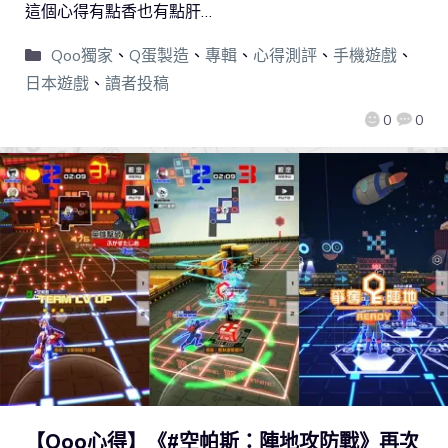
這個心得有點香也有點肝…
Qoo獨家
、
Q蛋製造
、
專輯
、
心得測評
、
手機遊戲
、
日本遊戲
、
讀者投稿
0
0
【Qoo心得】《#空帕斯：陣地攻防戰》再次