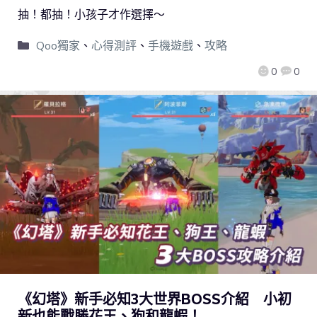
抽！都抽！小孩子才作選擇～
Qoo獨家
、
心得測評
、
手機遊戲
、
攻略
0
0
《幻塔》新手必知3大世界BOSS介紹 小初
新也能戰勝花王、狗和龍蝦！