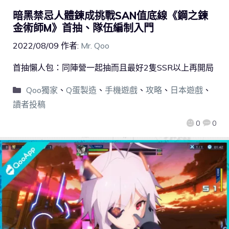
暗黑禁忌人體鍊成挑戰SAN值底線《鋼之鍊
金術師M》首抽、隊伍編制入門
2022/08/09
作者:
Mr. Qoo
首抽懶人包：同陣營一起抽而且最好2隻SSR以上再開局
Qoo獨家
、
Q蛋製造
、
手機遊戲
、
攻略
、
日本遊戲
、
讀者投稿
0
0