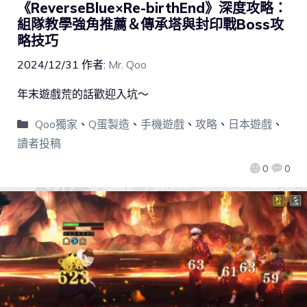
《ReverseBlue×Re-birthEnd》深度攻略：
組隊教學強角推薦＆傳承塔與封印戰Boss攻
略技巧
2024/12/31
作者:
Mr. Qoo
年末遊戲荒的話歡迎入坑～
Qoo獨家
、
Q蛋製造
、
手機遊戲
、
攻略
、
日本遊戲
、
讀者投稿
0
0