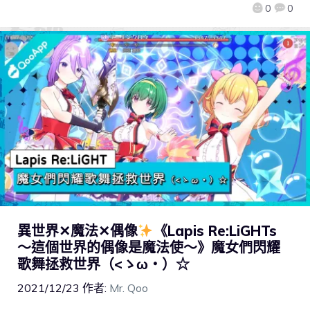
0
0
異世界✕魔法✕偶像
《Lapis Re:LiGHTs
～這個世界的偶像是魔法使～》魔女們閃耀
歌舞拯救世界（<ゝω・）☆
2021/12/23
作者:
Mr. Qoo