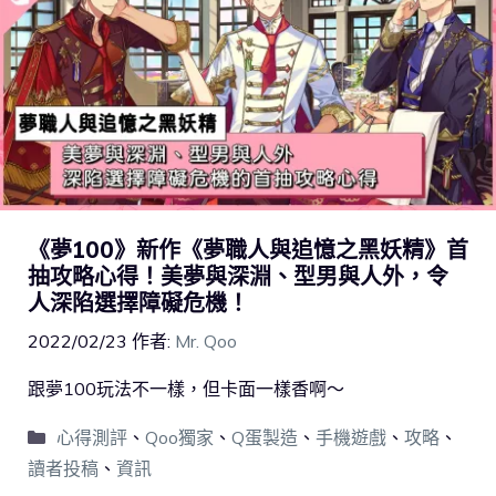
《夢100》新作《夢職人與追憶之黑妖精》首
抽攻略心得！美夢與深淵、型男與人外，令
人深陷選擇障礙危機！
2022/02/23
作者:
Mr. Qoo
跟夢100玩法不一樣，但卡面一樣香啊～
心得測評
、
Qoo獨家
、
Q蛋製造
、
手機遊戲
、
攻略
、
讀者投稿
、
資訊