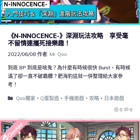
《N-INNOCENCE-》深淵玩法攻略 享受毫
不留情連攜死接樂趣！
2022/06/08
作者:
Mr. Qoo
到底 BP 到底是啥鬼？為什麼有時候很快 Burst，有時候
滿了卻一直不破霸體？肥海豹這就一併整理給大家參
考！
Qoo獨家
、
Q蛋製造
、
手機遊戲
、
攻略
、
日本遊戲
0
0