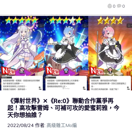
0
0
《彈射世界》✕《Re:0》聯動合作黨爭再
起！高攻擊雷姆、可補可攻的愛蜜莉雅，今
天你想抽誰？
2022/08/24
作者:
高級雜工Mo編