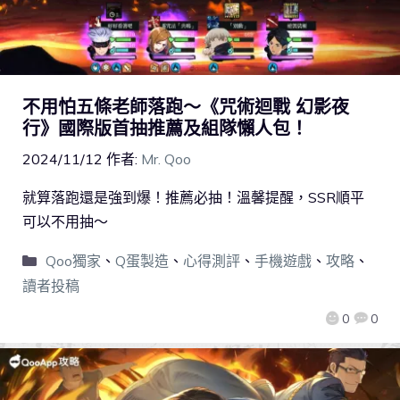
不用怕五條老師落跑～《咒術迴戰 幻影夜
行》國際版首抽推薦及組隊懶人包！
2024/11/12
作者:
Mr. Qoo
就算落跑還是強到爆！推薦必抽！溫馨提醒，SSR順平
可以不用抽～
Qoo獨家
、
Q蛋製造
、
心得測評
、
手機遊戲
、
攻略
、
讀者投稿
0
0