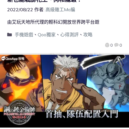
2022/08/22
作者:
高級雜工Mo編
由艾玩天地所代理的輕科幻開放世界跨平台遊
手機遊戲
、
Qoo獨家
、
心得測評
、
攻略
0
0