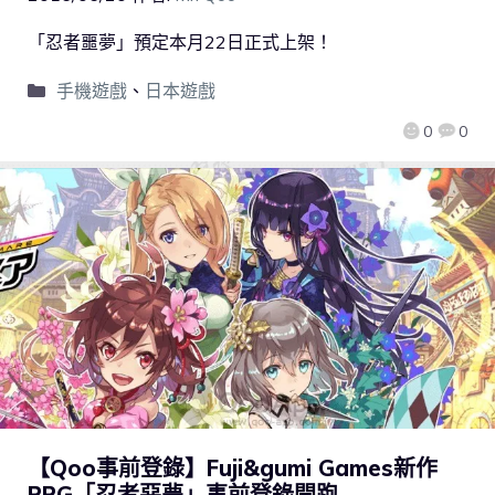
「忍者噩夢」預定本月22日正式上架！
手機遊戲
、
日本遊戲
0
0
【Qoo事前登錄】Fuji&gumi Games新作
RPG「忍者惡夢」事前登錄開跑