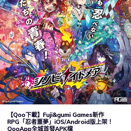
【Qoo下載】Fuji&gumi Games新作
RPG「忍者噩夢」iOS/Android版上架！
QooApp全城首發APK檔