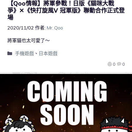
【Qoo情報】將軍參戰！日版《貓咪大戰
爭》✕《快打旋風V 冠軍版》聯動合作正式登
場
2020/11/02
作者:
Mr. Qoo
將軍貓也太可愛了～
手機遊戲
、
日本遊戲
0
0