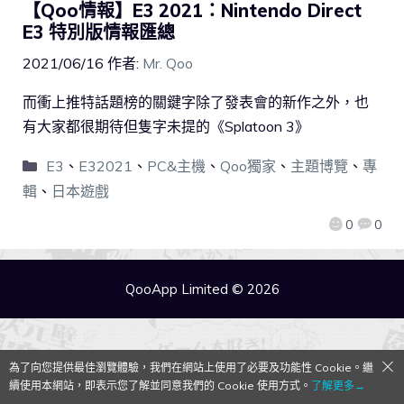
【Qoo情報】E3 2021：Nintendo Direct
E3 特別版情報匯總
2021/06/16
作者:
Mr. Qoo
而衝上推特話題榜的關鍵字除了發表會的新作之外，也
有大家都很期待但隻字未提的《Splatoon 3》
E3
、
E32021
、
PC&主機
、
Qoo獨家
、
主題博覽
、
專
輯
、
日本遊戲
0
0
QooApp Limited © 2026
為了向您提供最佳瀏覽體驗，我們在網站上使用了必要及功能性 Cookie。繼
續使用本網站，即表示您了解並同意我們的 Cookie 使用方式。
了解更多→