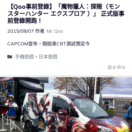
【Qoo事前登錄】「魔物獵人：探險（モン
スターハンター エクスプロア ）」 正式版事
前登錄開跑！
2015/08/07
作者:
Mr. Qoo
CAPCOM宣布，剛結束CBT測試預定今
手機遊戲
、
日本遊戲
0
0