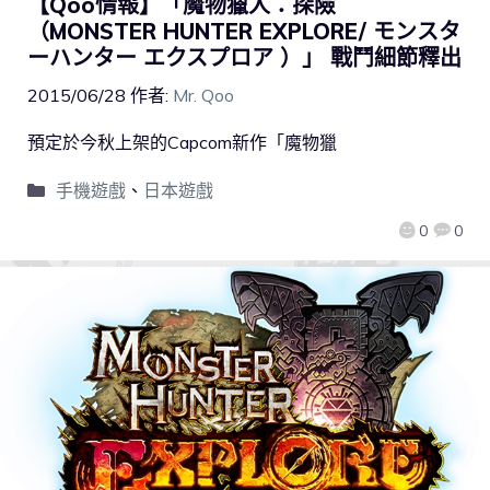
【Qoo情報】「魔物獵人：探險
（MONSTER HUNTER EXPLORE/ モンスタ
ーハンター エクスプロア ）」 戰鬥細節釋出
2015/06/28
作者:
Mr. Qoo
預定於今秋上架的Capcom新作「魔物獵
手機遊戲
、
日本遊戲
0
0