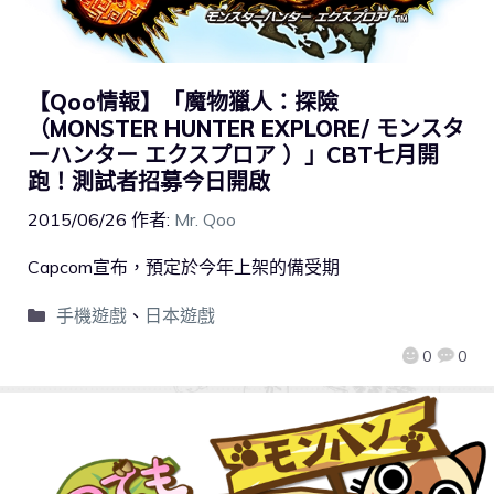
【Qoo情報】「魔物獵人：探險
（MONSTER HUNTER EXPLORE/ モンスタ
ーハンター エクスプロア ）」CBT七月開
跑！測試者招募今日開啟
2015/06/26
作者:
Mr. Qoo
Capcom宣布，預定於今年上架的備受期
手機遊戲
、
日本遊戲
0
0