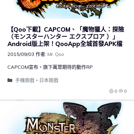
【Qoo下載】CAPCOM、「魔物獵人：探險
（モンスターハンター エクスプロア ）」
Android版上架！QooApp全城首發APK檔
2015/09/03
作者:
Mr. Qoo
CAPCOM宣布，旗下萬眾期待的動作RP
手機遊戲
、
日本遊戲
0
0