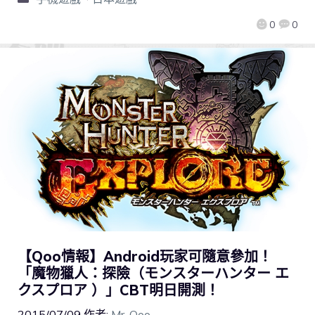
0
0
【Qoo情報】Android玩家可隨意參加！
「魔物獵人：探險（モンスターハンター エ
クスプロア ）」CBT明日開測！
2015/07/09
作者:
Mr. Qoo