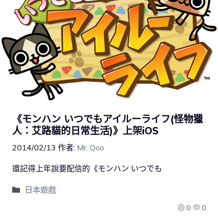
《モンハン いつでもアイルーライフ(怪物獵
人：艾路貓的日常生活)》上架iOS
2014/02/13
作者:
Mr. Qoo
還記得上年說要配信的《モンハン いつでも
日本遊戲
0
0