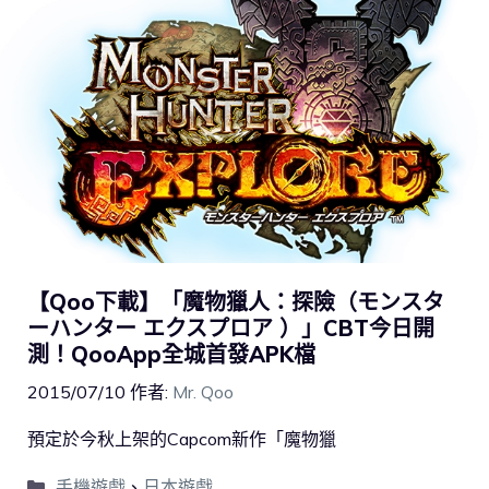
【Qoo下載】「魔物獵人：探險（モンスタ
ーハンター エクスプロア ）」CBT今日開
測！QooApp全城首發APK檔
2015/07/10
作者:
Mr. Qoo
預定於今秋上架的Capcom新作「魔物獵
手機遊戲
、
日本遊戲