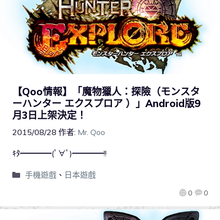
【Qoo情報】「魔物獵人：探險（モンスタ
ーハンター エクスプロア ）」Android版9
月3日上架決定！
2015/08/28
作者:
Mr. Qoo
ｷﾀ━━━━(ﾟ∀ﾟ)━━━━!!
手機遊戲
、
日本遊戲
0
0