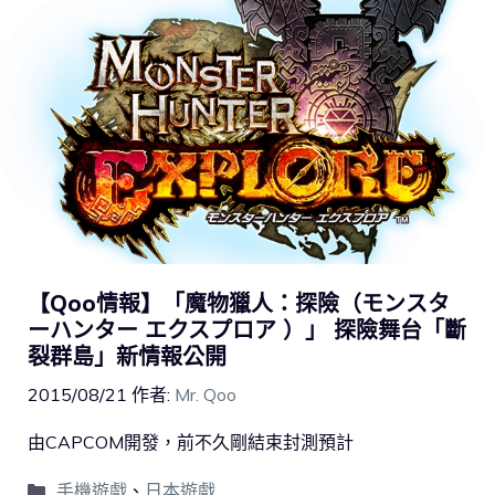
【Qoo情報】「魔物獵人：探險（モンスタ
ーハンター エクスプロア ）」 探險舞台「斷
裂群島」新情報公開
2015/08/21
作者:
Mr. Qoo
由CAPCOM開發，前不久剛結束封測預計
手機遊戲
、
日本遊戲