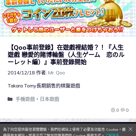
【Qoo事前登錄】在遊戲裡結婚？！『人生
遊戲 戀愛的賭博輪盤（人生ゲーム 恋のル
ーレット編）』事前登錄開始
2014/12/18
作者:
Mr. Qoo
Takara Tomy長期銷售的棋盤遊戲
手機遊戲
、
日本遊戲
0
0
為了向您提供最佳瀏覽體驗，我們在網站上使用了必要及功能性 Cookie。繼
QooApp Limited © 2026
續使用本網站，即表示您了解並同意我們的 Cookie 使用方式。
了解更多→