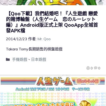
【Qoo下載】我們結婚吧！『人生遊戲 戀愛
的賭博輪盤（人生ゲーム 恋のルーレット
編）』Android版正式上架 QooApp全城首
發APK檔
2014/12/23
作者:
Mr. Qoo
Takara Tomy長期銷售的棋盤遊戲
手機遊戲
、
日本遊戲
0
0