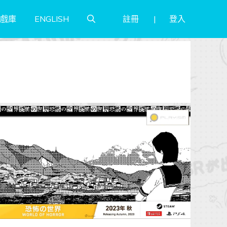
註冊
登入
戲庫
ENGLISH