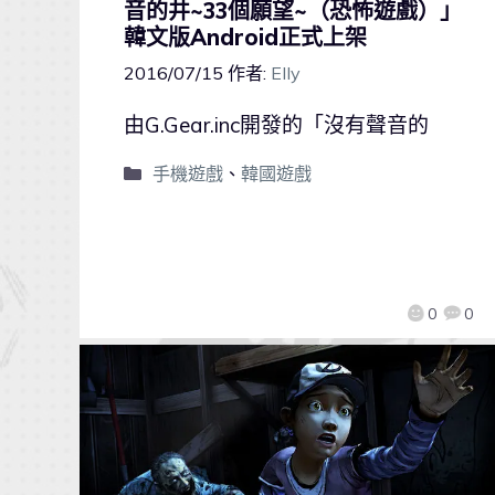
音的井~33個願望~（恐怖遊戲）」
韓文版Android正式上架
2016/07/15
作者:
Elly
由G.Gear.inc開發的「沒有聲音的
手機遊戲
、
韓國遊戲
0
0