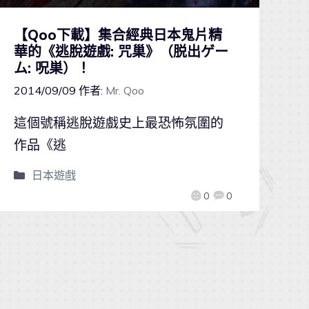
【Qoo下載】集合經典日本鬼片精
華的《逃脫遊戲: 咒巢》（脱出ゲー
ム: 呪巣）！
2014/09/09
作者:
Mr. Qoo
這個號稱逃脫遊戲史上最恐怖氛圍的
作品《逃
日本遊戲
0
0