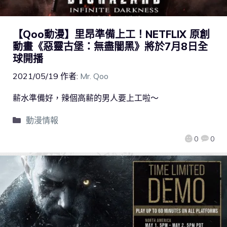
【Qoo動漫】里昂準備上工！NETFLIX 原創
動畫《惡靈古堡：無盡闇黑》將於7月8日全
球開播
2021/05/19
作者:
Mr. Qoo
薪水準備好，辣個高薪的男人要上工啦～
動漫情報
0
0