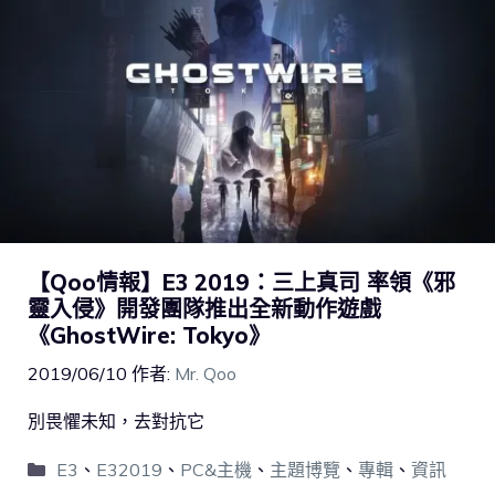
【Qoo情報】E3 2019：三上真司 率領《邪
靈入侵》開發團隊推出全新動作遊戲
《GhostWire: Tokyo》
2019/06/10
作者:
Mr. Qoo
別畏懼未知，去對抗它
E3
、
E32019
、
PC&主機
、
主題博覽
、
專輯
、
資訊