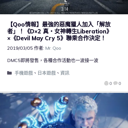
【Qoo情報】最強的惡魔獵人加入「解放
者」！《D×2 真・女神轉生Liberation》
×《Devil May Cry 5》聯乘合作決定！
2019/03/05
作者:
Mr. Qoo
DMC5即將發售，各種合作活動也一波接一波
手機遊戲
、
日本遊戲
、
資訊
0
0