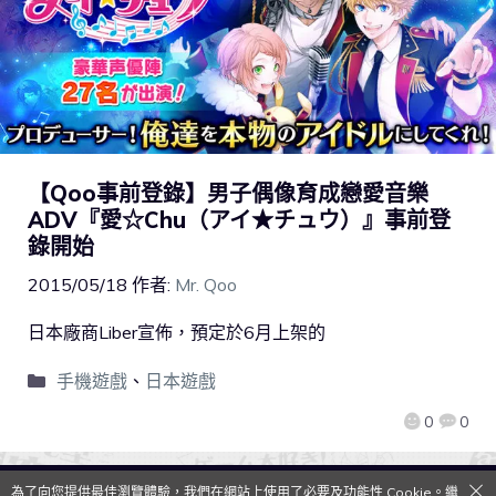
【Qoo事前登錄】男子偶像育成戀愛音樂
ADV『愛☆Chu（アイ★チュウ）』事前登
錄開始
2015/05/18
作者:
Mr. Qoo
日本廠商Liber宣佈，預定於6月上架的
手機遊戲
、
日本遊戲
0
0
為了向您提供最佳瀏覽體驗，我們在網站上使用了必要及功能性 Cookie。繼