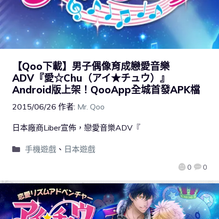
【Qoo下載】男子偶像育成戀愛音樂
ADV『愛☆Chu（アイ★チュウ）』
Android版上架！QooApp全城首發APK檔
2015/06/26
作者:
Mr. Qoo
日本廠商Liber宣佈，戀愛音樂ADV『
手機遊戲
、
日本遊戲
0
0