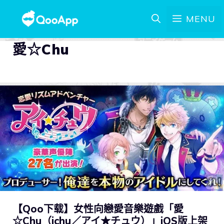
MENU
愛☆Chu
【Qoo下载】女性向戀愛音樂遊戲「愛
☆Chu（ichu／アイ★チュウ）」iOS版上架