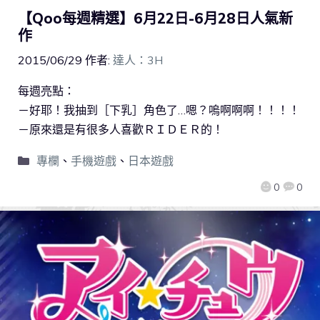
【Qoo每週精選】6月22日-6月28日人氣新
作
2015/06/29
作者:
達人：3H
每週亮點：
－好耶！我抽到［下乳］角色了…嗯？嗚啊啊啊！！！！
－原來還是有很多人喜歡ＲＩＤＥＲ的！
專欄
、
手機遊戲
、
日本遊戲
0
0