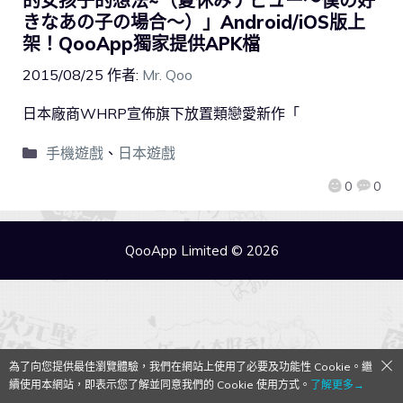
的女孩子的想法~（夏休みデビュー～僕の好
きなあの子の場合～）」Android/iOS版上
架！QooApp獨家提供APK檔
2015/08/25
作者:
Mr. Qoo
日本廠商WHRP宣佈旗下放置類戀愛新作「
手機遊戲
、
日本遊戲
0
0
QooApp Limited © 2026
為了向您提供最佳瀏覽體驗，我們在網站上使用了必要及功能性 Cookie。繼
續使用本網站，即表示您了解並同意我們的 Cookie 使用方式。
了解更多→