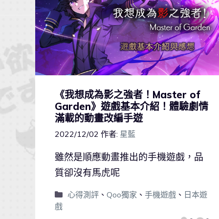
《我想成為影之強者！Master of
Garden》遊戲基本介紹！體驗劇情
滿載的動畫改編手遊
2022/12/02
作者:
星藍
雖然是順應動畫推出的手機遊戲，品
質卻沒有馬虎呢
心得測評
、
Qoo獨家
、
手機遊戲
、
日本遊
戲