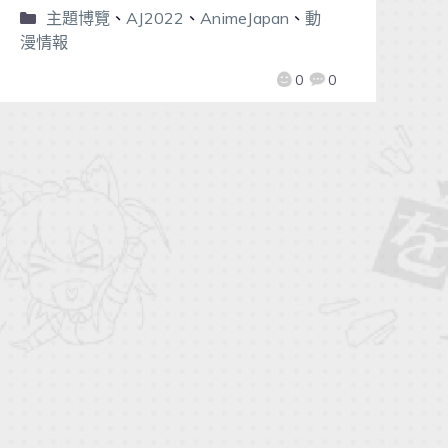
主題博覽
、
AJ2022
、
AnimeJapan
、
動
漫情報
0
0