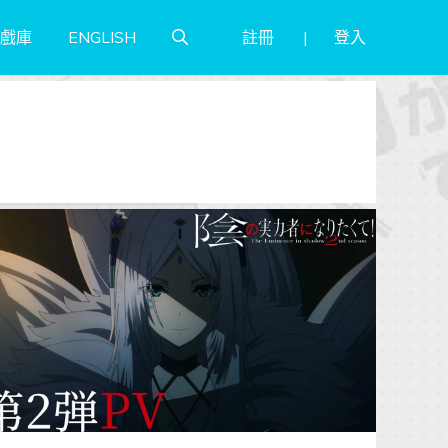
註冊
登入
戲庫
ENGLISH