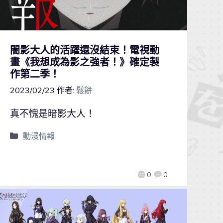
闇影大人的活躍還沒結束！電視動
畫《我想成為影之強者！》確定製
作第二季！
2023/02/23
作者:
鬆餅
真不愧是暗影大人！
動漫情報
0
0