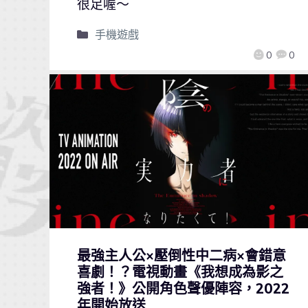
很足喔～
手機遊戲
0
0
最強主人公×壓倒性中二病×會錯意
喜劇！？電視動畫《我想成為影之
強者！》公開角色聲優陣容，2022
年開始放送