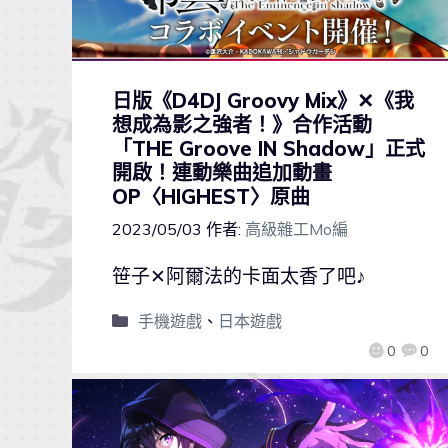
日版《D4DJ Groovy Mix》✕《我
想成為影之強者！》合作活動
「THE Groove IN Shadow」正式
開啟！連動樂曲追加動畫
OP〈HIGHEST〉原曲
2023/05/03
作者:
高級雜工Mo編
笹子✕阿爾法的卡面太香了吧♪
手機遊戲
、
日本遊戲
0
0