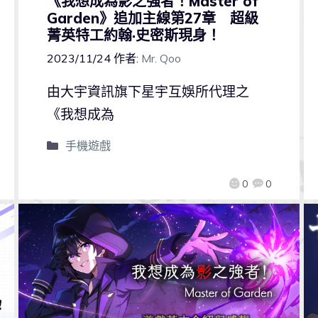
《我想成為影之強者！Master of
Garden》追加主線第27章 超級
菁英特工約翰·史密斯現身！
2023/11/24
作者:
Mr. Qoo
由大宇資訊旗下星宇互娛所代理之
《我想成為
手機遊戲
0
0