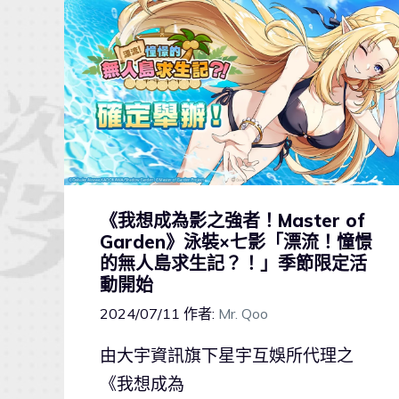
《我想成為影之強者！Master of
Garden》泳裝×七影「漂流！憧憬
的無人島求生記？！」季節限定活
動開始
2024/07/11
作者:
Mr. Qoo
由大宇資訊旗下星宇互娛所代理之
《我想成為