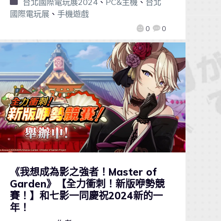
台北國際電玩展2024
、
PC&主機
、
台北
國際電玩展
、
手機遊戲
0
0
《我想成為影之強者！Master of
Garden》【全力衝刺！新版咿勢競
賽！】和七影一同慶祝2024新的一
年！