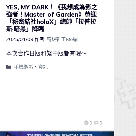
YES, MY DARK！《我想成為影之
強者！Master of Garden》恭迎
「秘密結社holoX」總帥「拉普拉
斯·暗黑」降臨
2025/01/09
作者:
高級雜工Mo編
本次合作日版和繁中版都有喔～
手機遊戲
、
資訊
0
0