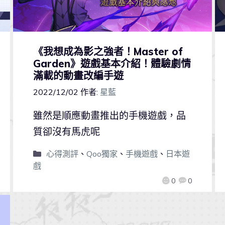
《我想成為影之強者！Master of
Garden》遊戲基本介紹！體驗劇情
滿載的動畫改編手遊
2022/12/02
作者:
星藍
雖然是順應動畫推出的手機遊戲，品
質卻沒有馬虎呢
心得測評
、
Qoo獨家
、
手機遊戲
、
日本遊
戲
0
0