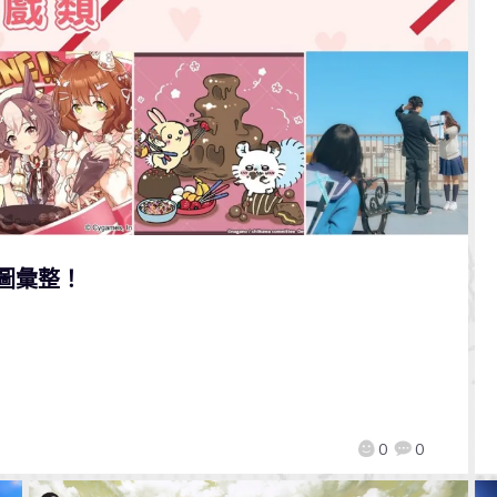
圖彙整！
0
0