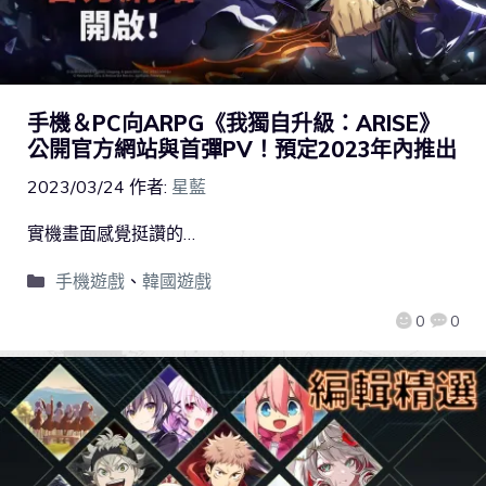
手機＆PC向ARPG《我獨自升級：ARISE》
公開官方網站與首彈PV！預定2023年內推出
2023/03/24
作者:
星藍
實機畫面感覺挺讚的…
手機遊戲
、
韓國遊戲
0
0