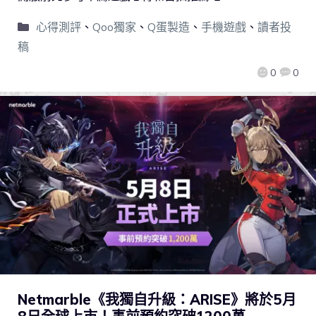
心得測評
、
Qoo獨家
、
Q蛋製造
、
手機遊戲
、
讀者投
稿
0
0
Netmarble《我獨自升級：ARISE》將於5月