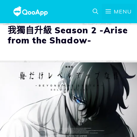
MENU
我獨自升級 Season 2 -Arise
from the Shadow-