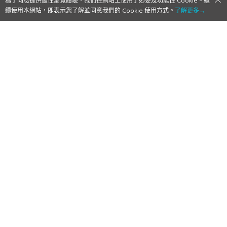
為了向您提供最佳瀏覽體驗，我們在網站上使用了必要及功能性 Cookie。繼
續使用本網站，即表示您了解並同意我們的 Cookie 使用方式。
了解更多→
【TGS2016】「戰姬絕唱 SYMPHOGEAR
XD UNLIMITED」詳細情報公開！水樹奈奈
主題曲發表
2016/09/15
作者:
Mr. Qoo
由 Bushiroad 和 Pokela
Qoo獨家
、
TGS2016
、
主題博覽
、
專輯
、
手機遊
戲
、
日本遊戲
、
東京電玩展