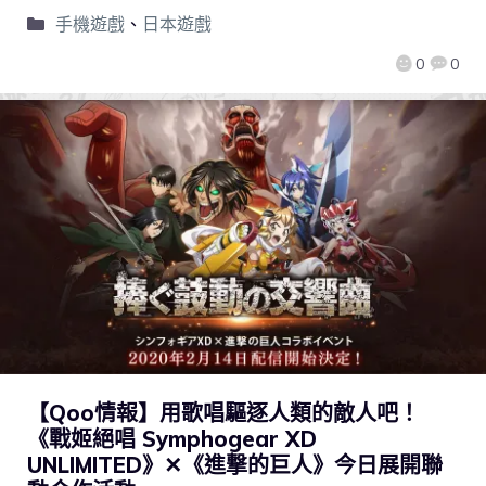
手機遊戲
、
日本遊戲
0
0
【Qoo情報】用歌唱驅逐人類的敵人吧！
《戰姬絕唱 Symphogear XD
UNLIMITED》✕《進撃的巨人》今日展開聯