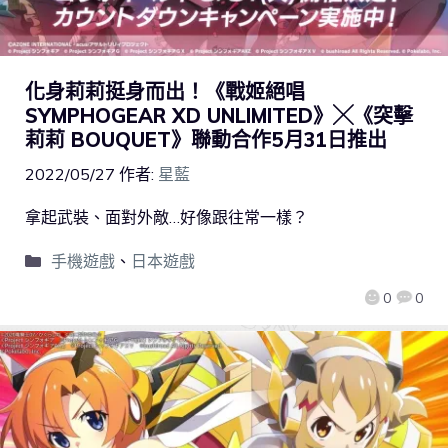
化身莉莉挺身而出！《戰姬絕唱
SYMPHOGEAR XD UNLIMITED》╳《突擊
莉莉 BOUQUET》聯動合作5月31日推出
2022/05/27
作者:
星藍
拿起武裝、面對外敵…好像跟往常一樣？
手機遊戲
、
日本遊戲
0
0