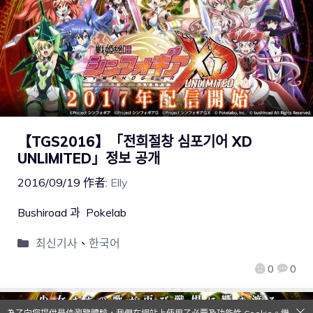
【TGS2016】「전희절창 심포기어 XD
UNLIMITED」정보 공개
2016/09/19
作者:
Elly
Bushiroad 과 Pokelab
최신기사
、
한국어
0
0