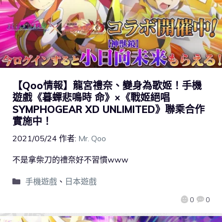
【Qoo情報】龍宮禮奈、變身為歌姬！手機
遊戲《暮蟬悲鳴時 命》×《戰姬絕唱
SYMPHOGEAR XD UNLIMITED》聯乘合作
實施中！
2021/05/24
作者:
Mr. Qoo
不是拿柴刀的禮奈好不習慣www
手機遊戲
、
日本遊戲
0
0