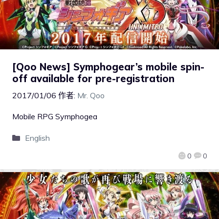
[Qoo News] Symphogear’s mobile spin-
off available for pre-registration
2017/01/06
作者:
Mr. Qoo
Mobile RPG Symphogea
English
0
0