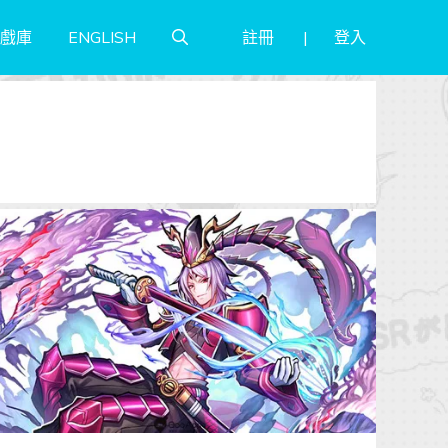
註冊
登入
戲庫
ENGLISH