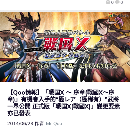
0
0
【Qoo情報】「戦国X ～ 序章(戰國X～序
章)」有機會入手的“極レア（極稀有）”武將
一舉公開 正式版「戦国X(戰國X)」變更要素
亦已發表
2014/06/23
作者:
Mr. Qoo