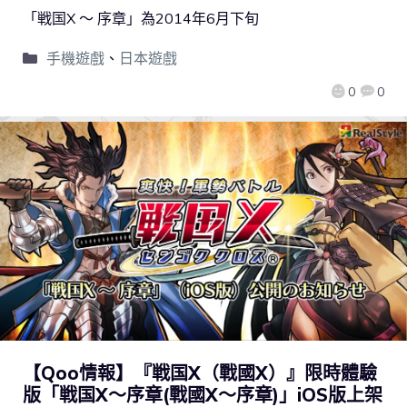
「戦国X ～ 序章」為2014年6月下旬
手機遊戲
、
日本遊戲
0
0
【Qoo情報】『戦国X（戰國X）』限時體驗
版「戦国X～序章(戰國X～序章)」iOS版上架