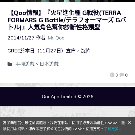
【Qoo情報】『火星進化種 G戰役(TERRA
FORMARS G Battle/テラフォーマーズ Gバ
トル)』人氣角色幫你診斷性格類型
2014/11/27
作者:
Mr. Qoo
GREE於本日（11月27日）宣佈，為將
手機遊戲
、
日本遊戲
0
0
QooApp Limited © 2026
為了向您提供最佳瀏覽體驗，我們在網站上使用了必要及功能性 Cookie。繼
續使用本網站，即表示您了解並同意我們的 Cookie 使用方式。
了解更多→