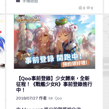
手機遊戲
0
0
【Qoo事前登錄】少女歸來，全新
征程！《戰艦少女R》事前登錄進行
中！
2018/07/27
作者:
Mr. Qoo