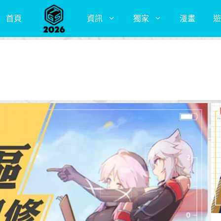
首頁
資訊
獨家
漫畫
遊