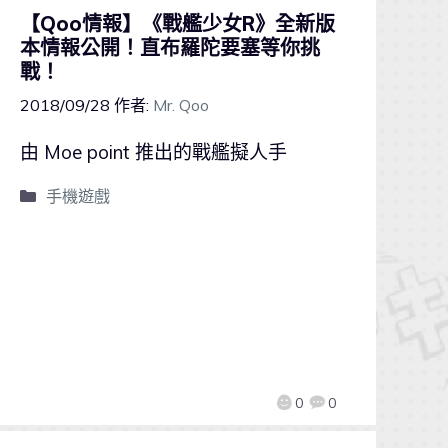
【Qoo情報】《戰艦少女R》全新版
本情報公開！直布羅陀要塞等你挑
戰！
2018/09/28
作者:
Mr. Qoo
由 Moe point 推出的戰艦擬人手
手機遊戲
0
0