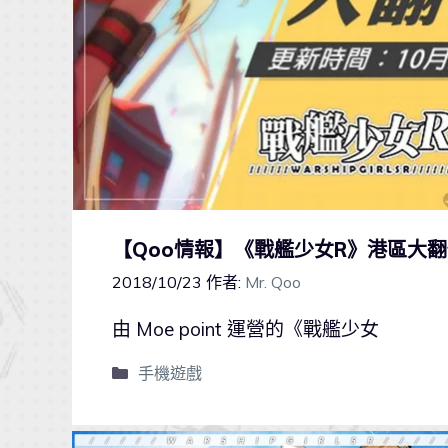
【Qoo情報】《戰艦少女R》港區大
2018/10/23
作者:
Mr. Qoo
由 Moe point 運營的《戰艦少女
手機遊戲