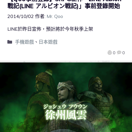
戰記(LINE アルビオン戦記)」事前登錄開始
2014/10/02
作者:
Mr. Qoo
LINE於昨日宣佈，預計將於今年秋季上架
手機遊戲
、
日本遊戲
0
0