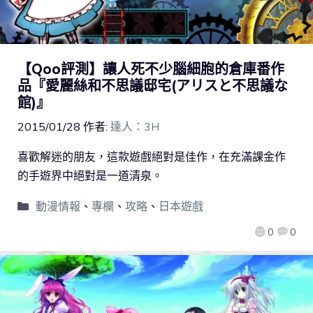
【Qoo評測】讓人死不少腦細胞的倉庫番作
品『愛麗絲和不思議邸宅(アリスと不思議な
館)』
2015/01/28
作者:
達人：3H
喜歡解迷的朋友，這款遊戲絕對是佳作，在充滿課金作
的手遊界中絕對是一道清泉。
動漫情報
、
專欄
、
攻略
、
日本遊戲
0
0