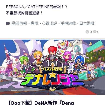
PERSONA／CATHERINE的表親！？
不容忽視的拼圖遊戲！
動漫情報
、
專欄
、
心得測評
、
手機遊戲
、
日本遊戲
0
0
【Qoo下載】DeNA新作『Dena