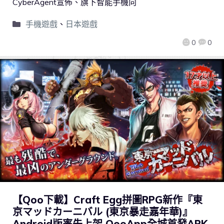
CyberAgent宣佈、旗下智能手機向
手機遊戲
、
日本遊戲
0
0
【Qoo下載】Craft Egg拼圖RPG新作『東
京マッドカーニバル (東京暴走嘉年華)』
Android版率先上架 QooApp全城首發APK