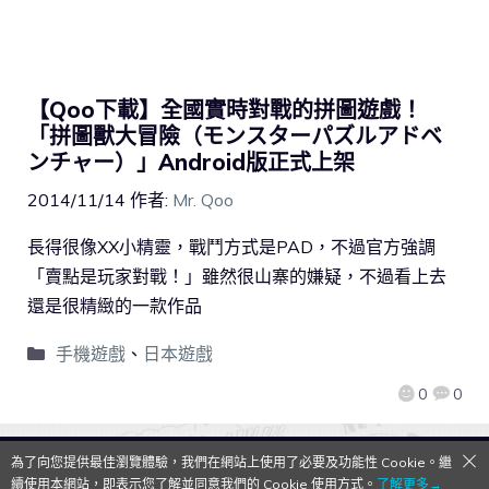
【Qoo下載】全國實時對戰的拼圖遊戲！
「拼圖獸大冒險（モンスターパズルアドベ
ンチャー）」Android版正式上架
2014/11/14
作者:
Mr. Qoo
長得很像XX小精靈，戰鬥方式是PAD，不過官方強調
「賣點是玩家對戰！」雖然很山寨的嫌疑，不過看上去
還是很精緻的一款作品
手機遊戲
、
日本遊戲
0
0
為了向您提供最佳瀏覽體驗，我們在網站上使用了必要及功能性 Cookie。繼
QooApp Limited © 2026
續使用本網站，即表示您了解並同意我們的 Cookie 使用方式。
了解更多→