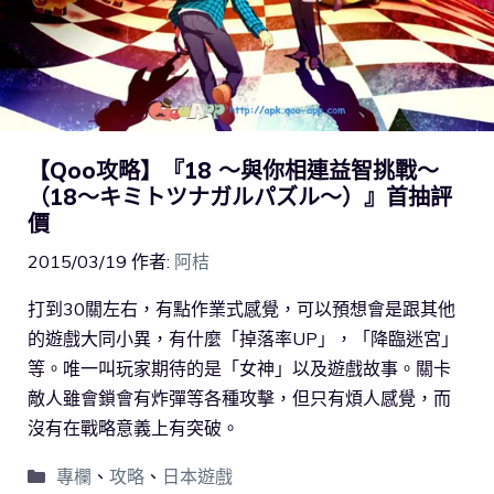
【Qoo攻略】『18 ～與你相連益智挑戰～
（18～キミトツナガルパズル～）』首抽評
價
2015/03/19
作者:
阿桔
打到30關左右，有點作業式感覺，可以預想會是跟其他
的遊戲大同小異，有什麼「掉落率UP」，「降臨迷宮」
等。唯一叫玩家期待的是「女神」以及遊戲故事。關卡
敵人雖會鎖會有炸彈等各種攻擊，但只有煩人感覺，而
沒有在戰略意義上有突破。
專欄
、
攻略
、
日本遊戲