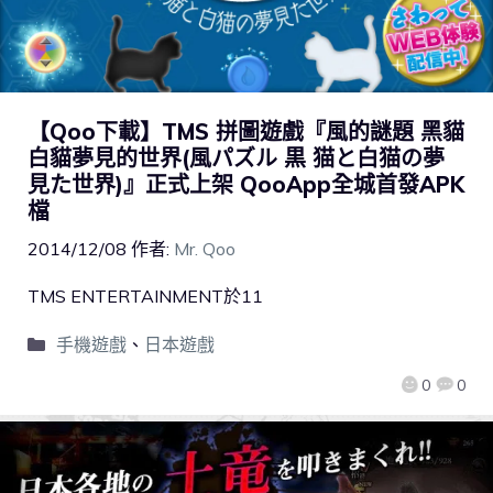
【Qoo下載】TMS 拼圖遊戲『風的謎題 黑貓
白貓夢見的世界(風パズル 黒 猫と白猫の夢
見た世界)』正式上架 QooApp全城首發APK
檔
2014/12/08
作者:
Mr. Qoo
TMS ENTERTAINMENT於11
手機遊戲
、
日本遊戲
0
0