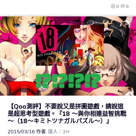
0
0
【Qoo測評】不要說又是拼圖遊戲，請說這
是超思考型遊戲。『18 ～與你相連益智挑戰
～（18～キミトツナガルパズル～）』
2015/03/16
作者:
達人：3H