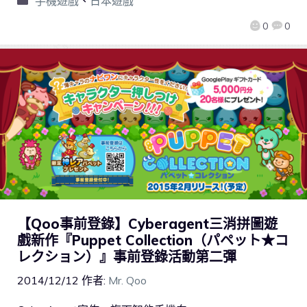
手機遊戲
、
日本遊戲
0
0
【Qoo事前登錄】Cyberagent三消拼圖遊
戲新作『Puppet Collection（パペット★コ
レクション）』事前登錄活動第二彈
2014/12/12
作者:
Mr. Qoo