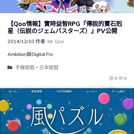
【Qoo情報】實時益智RPG『傳說的寶石剋
星（伝説のジェムバスターズ）』PV公開
2014/12/10
作者:
Mr. Qoo
Ambition與Digital Fro
手機遊戲
、
日本遊戲
0
0