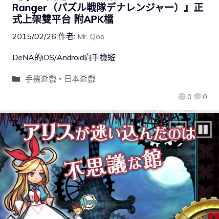
Ranger（パズル戦隊デナレンジャー）』正
式上架雙平台 附APK檔
2015/02/26
作者:
Mr. Qoo
DeNA的iOS/Android向手機遊
手機遊戲
、
日本遊戲
0
0