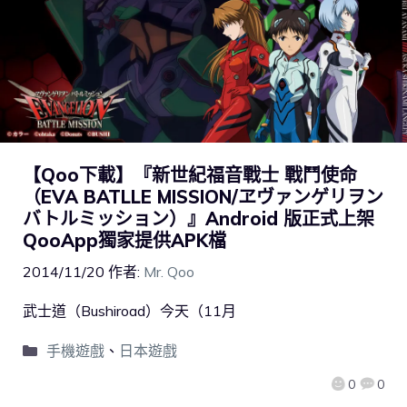
【Qoo下載】『新世紀福音戰士 戰鬥使命
（EVA BATLLE MISSION/ヱヴァンゲリヲン
バトルミッション）』Android 版正式上架
QooApp獨家提供APK檔
2014/11/20
作者:
Mr. Qoo
武士道（Bushiroad）今天（11月
手機遊戲
、
日本遊戲
0
0