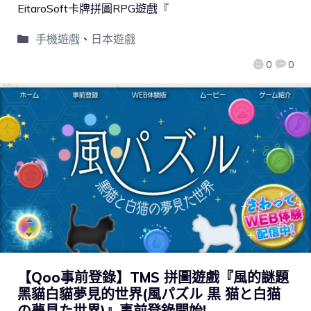
EitaroSoft卡牌拼圖RPG遊戲『
手機遊戲
、
日本遊戲
0
0
【Qoo事前登錄】TMS 拼圖遊戲『風的謎題
黑貓白貓夢見的世界(風パズル 黒 猫と白猫
の夢見た世界)』事前登錄開始!