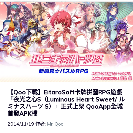
【Qoo下載】EitaroSoft卡牌拼圖RPG遊戲
『夜光之心S（Luminous Heart Sweet/ ル
ミナスハーツ S）』正式上架 QooApp全城
首發APK檔
2014/11/19
作者:
Mr. Qoo