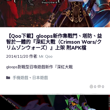
【Qoo下載】gloops新作集戰鬥、塔防、益
智於一體的『深紅大戰（Crimson Wars/ク
リムゾンウォーズ）』上架 附APK檔
2014/11/20
作者:
Mr. Qoo
gloops對戰型召喚遊戲新作『深紅大戰
手機遊戲
、
日本遊戲
0
0