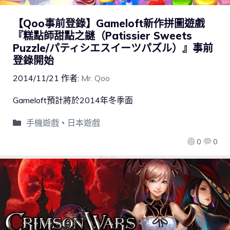
【Qoo事前登錄】Gameloft新作拼圖遊戲
『糕點師甜點之謎（Patissier Sweets
Puzzle/パティシエスイーツパズル）』事前
登錄開始
2014/11/21
作者:
Mr. Qoo
Gameloft預計將於2014年冬季面
手機遊戲
、
日本遊戲
0
0