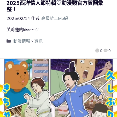
2025西洋情人節特輯♡動漫類官方賀圖彙
整！
2025/02/14
作者:
高級雜工Mo編
芙莉蓮的kiss～♡
動漫情報
、
資訊
0
0