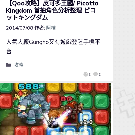
【Qoo攻略】皮可多王國/ Picotto
Kingdom 首抽角色分析整理 ピコ
ットキングダム
2014/07/08
作者:
阿桔
人氣大廠Gungho又有遊戲登陸手機平
台
攻略
0
0