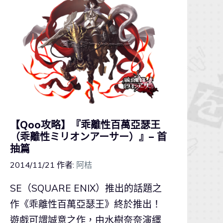
【Qoo攻略】『乖離性百萬亞瑟王
（乖離性ミリオンアーサー）』– 首
抽篇
2014/11/21
作者:
阿桔
SE（SQUARE ENIX）推出的話題之
作《乖離性百萬亞瑟王》終於推出！
遊戲可謂誠意之作，由水樹奈奈演繹