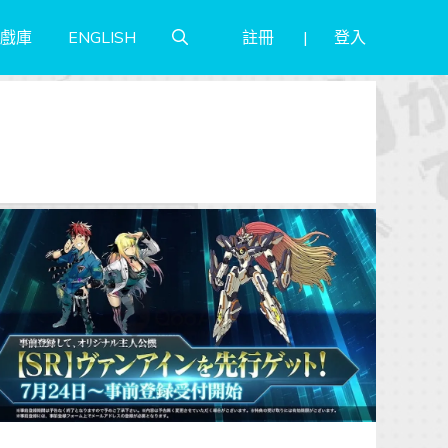
註冊
登入
戲庫
ENGLISH