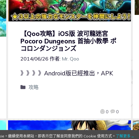
【Qoo攻略】iOS版 波可龍迷宮
Pocoro Dungeons 首抽小教學 ポ
コロンダンジョンズ
2014/06/26
作者:
Mr. Qoo
》》》》Android版已經推出，APK
攻略
0
0
e。繼續使用本網站，即表示您了解並同意我們的 Cookie 使用方式。
了解更多→