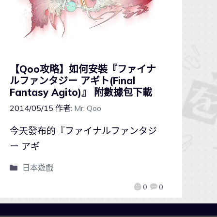
【Qoo攻略】如何安裝『ファイナ
ルファンタジー アギト(Final
Fantasy Agito)』 附數據包下載
2014/05/15
作者:
Mr. Qoo
今天發布的『ファイナルファンタジ
ー アギ
日本遊戲
0
0