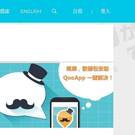
註冊
登入
戲庫
ENGLISH