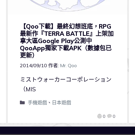
【Qoo下載】最終幻想班底，RPG
最新作『TERRA BATTLE』上架加
拿大區Google Play公測中
QooApp獨家下載APK（數據包已
更新）
2014/09/10
作者:
Mr. Qoo
ミストウォーカーコーポレーション
（MIS
手機遊戲
、
日本遊戲
0
0