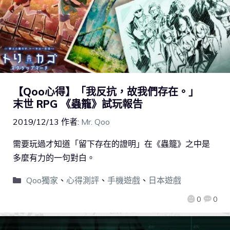
【Qoo心得】「我反抗，故我們存在。」
末世 RPG 《蟲籠》試玩報告
2019/12/13
作者:
Mr. Qoo
需要玩過才知道「留下存在的證明」在《蟲籠》之中是
多麼有力的一句對白。
Qoo獨家
、
心得測評
、
手機遊戲
、
日本遊戲
0
0