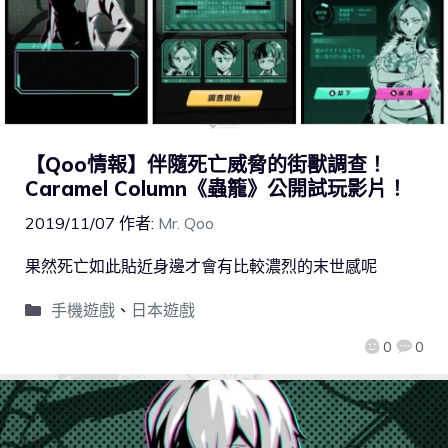
【Qoo情報】伴隨死亡威脅的街獸調查！
Caramel Column《蟲籠》公開試玩影片！
2019/11/07
作者:
Mr. Qoo
果然死亡如此貼近身邊才會有比較濃烈的末世感呢
手機遊戲
、
日本遊戲
0
0