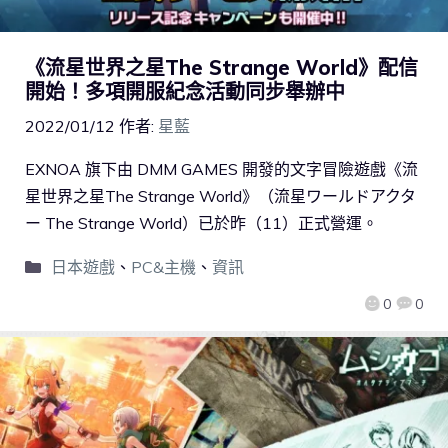
《流星世界之星The Strange World》配信
開始！多項開服紀念活動同步舉辦中
2022/01/12
作者:
星藍
EXNOA 旗下由 DMM GAMES 開發的文字冒險遊戲《流
星世界之星The Strange World》（流星ワールドアクタ
ー The Strange World）已於昨（11）正式營運。
日本遊戲
、
PC&主機
、
資訊
0
0