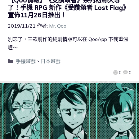
【Qoo情報】《受讚頌者》系列粉絲久等
了！手機 RPG 新作《受讚頌者 Lost Flag》
宣佈11月26日推出！
2019/11/21
作者:
Mr. Qoo
別忘了，三款前作的純劇情版可以在 QooApp 下載重溫
喔～
手機遊戲
、
日本遊戲
0
0