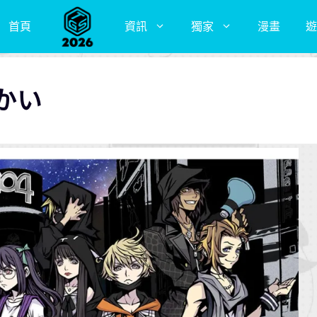
首頁
資訊
獨家
漫畫
遊
かい