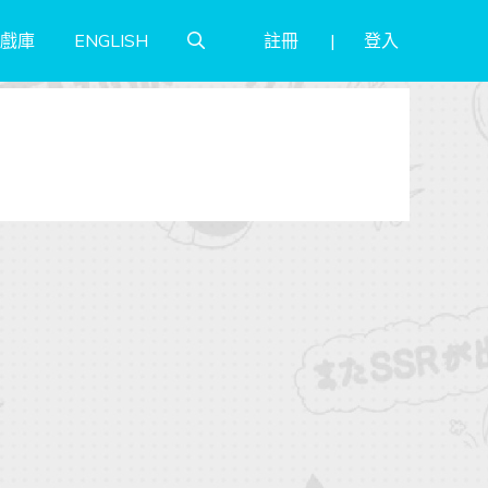
註冊
登入
戲庫
ENGLISH