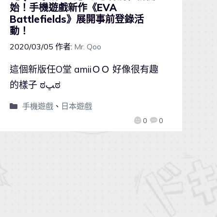
始！手機遊戲新作《EVA
Battlefields》展開事前登錄活
動！
2020/03/05
作者:
Mr. Qoo
這個新版任O堂 amiiＯＯ 好像很有趣
的樣子 ಠﭛಠ
手機遊戲
、
日本遊戲
0
0