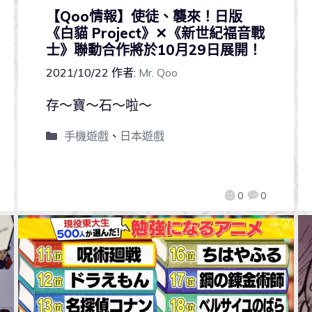
【Qoo情報】使徒、襲來！日版
《白貓 Project》✕《新世紀福音戰
士》聯動合作將於10月29日展開！
2021/10/22
作者:
Mr. Qoo
存～寶～石～啦～
手機遊戲
、
日本遊戲
0
0