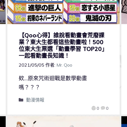
【Qoo心得】誰說看動畫會荒廢課
業？東大生都看這些動畫啦！500
位東大生票選「動畫學習 TOP20」
一起看動畫長知識！
2021/05/05
作者:
Mr. Qoo
欸…原來咒術迴戰是數學動畫
嗎？？？
動漫情報
0
0