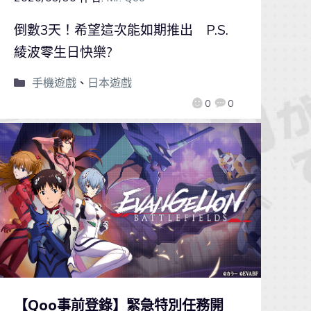
倒數3天！希望這次能如期推出 P.S.
綾波零生日快樂?
手機遊戲
、
日本遊戲
0
0
【Qoo事前登錄】緊急特別任務開