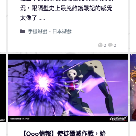
況，跟隔壁史上最兇維護戰記的感覺
太像了……
手機遊戲
、
日本遊戲
0
0
【Qoo情報】使徒殲滅作戰，始