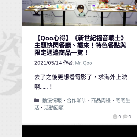
【Qoo心得】《新世紀福音戰士》
主題快閃餐廳、襲來！特色餐點與
限定週邊商品一覽！
2021/05/14
作者:
Mr. Qoo
去了之後更想看電影了，求海外上映
啊……！
動漫情報
、
合作咖啡
、
商品周邊
、
宅宅生
活
、
活動回顧
0
0