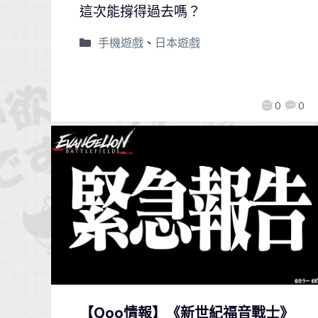
這次能撐得過去嗎？
手機遊戲
、
日本遊戲
0
0
【Qoo情報】《新世紀福音戰士》