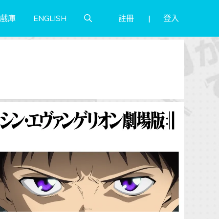
註冊
登入
戲庫
ENGLISH