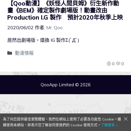
【Qoo動漫】《妖怪人間貝姆》衍生新作動
畫《BEM》確定製作劇場版！動畫改由
Production I.G 製作 預計2020年秋季上映
2020/06/02
作者:
Mr. Qoo
居然出劇場版，還換 IG 製作Σ(ﾟДﾟ)
動漫情報
0
0
QooApp Limited © 2026
為了向您提供最佳瀏覽體驗，我們在網站上使用了必要及功能性 Cookie。繼
續使用本網站，即表示您了解並同意我們的 Cookie 使用方式。
了解更多→