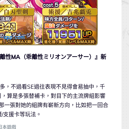
乖離性MA（乖離性ミリオンアーサー）』新
為多，不過看SE過往表現不見得會易抽中，千
引，算是多張替補卡，對目下的主流牌組影響
賊那一張對她的組牌有嶄新方向，比如把一回合
/支援卡等玩法。
日本遊戲