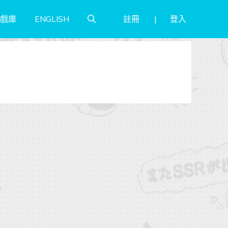
註冊
登入
戲庫
ENGLISH