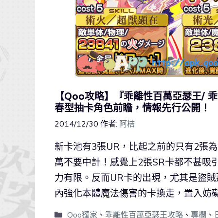
【Qoo攻略】『乖離性百萬亞瑟王/ 
春型抽卡角色前瞻，情報先行公開！
2014/12/30
作者:
阿桔
新卡池有3張UR，比起之前的只有2張
萬不要中計！感覺上2張SR卡都不甚吸
力有限。反而UR卡的出現，尤其是盜
內強化本體魔法傷害的卡換走，置入妨礙
Qoo獨家
、
乖離性百萬亞瑟王攻略
、
專欄
、