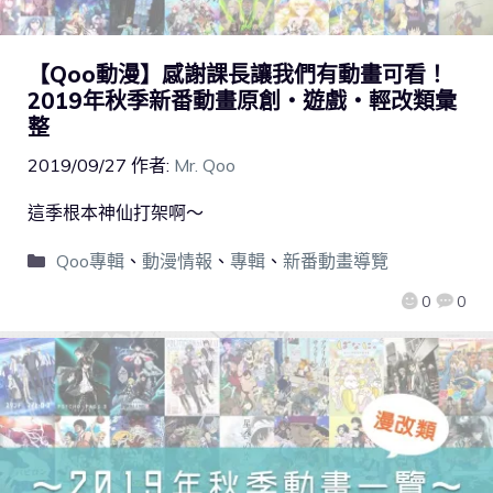
【Qoo動漫】感謝課長讓我們有動畫可看！
2019年秋季新番動畫原創・遊戲・輕改類彙
整
2019/09/27
作者:
Mr. Qoo
這季根本神仙打架啊～
Qoo專輯
、
動漫情報
、
專輯
、
新番動畫導覽
0
0