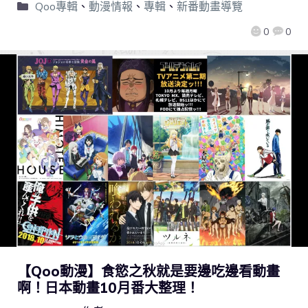
Qoo專輯
、
動漫情報
、
專輯
、
新番動畫導覽
0
0
【Qoo動漫】食慾之秋就是要邊吃邊看動畫
啊！日本動畫10月番大整理！