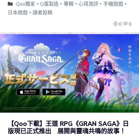
Qoo獨家
、
Q蛋製造
、
專輯
、
心得測評
、
手機遊戲
、
日本遊戲
、
讀者投稿
0
0
【Qoo下載】王道 RPG《GRAN SAGA》日
版現已正式推出 展開與靈魂共鳴的故事！