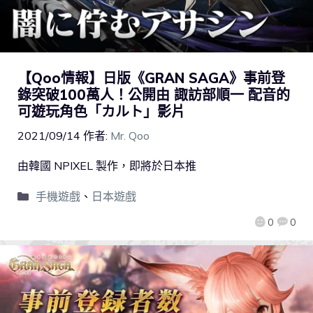
【Qoo情報】日版《GRAN SAGA》事前登
錄突破100萬人！公開由 諏訪部順一 配音的
可遊玩角色「カルト」影片
2021/09/14
作者:
Mr. Qoo
由韓國 NPIXEL 製作，即將於日本推
手機遊戲
、
日本遊戲
0
0