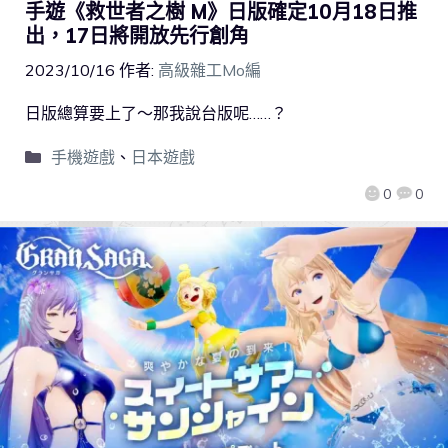
手遊《救世者之樹 M》日版確定10月18日推
出，17日將開放先行創角
2023/10/16
作者:
高級雜工Mo編
日版總算要上了～那我說台版呢……？
手機遊戲
、
日本遊戲
0
0