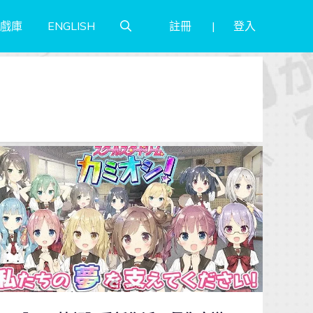
註冊
登入
戲庫
ENGLISH