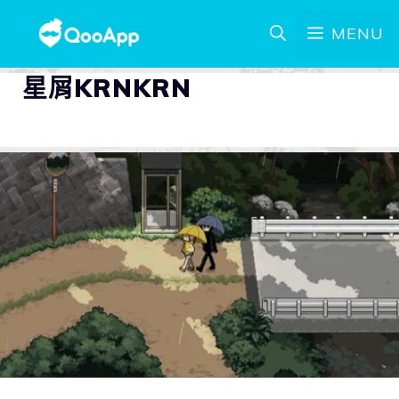
MENU
星屑KRNKRN