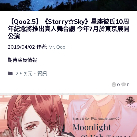
【Qoo2.5】《Starry☆Sky》星座彼氏10周
年紀念將推出真人舞台劇 今年7月於東京展開
公演
2019/04/02
作者:
Mr. Qoo
期待演員情報
2.5次元
、
資訊
0
0