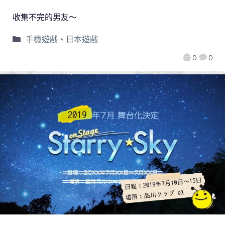
收集不完的男友～
手機遊戲
、
日本遊戲
0
0