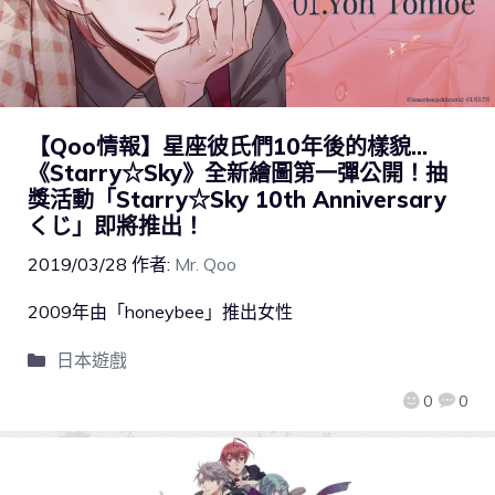
【Qoo情報】星座彼氏們10年後的樣貌…
《Starry☆Sky》全新繪圖第一彈公開！抽
獎活動「Starry☆Sky 10th Anniversary
くじ」即將推出！
2019/03/28
作者:
Mr. Qoo
2009年由「honeybee」推出女性
日本遊戲
0
0