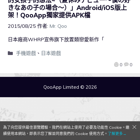
的女孩子的想法~（夏休みデビュー～僕の好
きなあの子の場合～）」Android/iOS版上
架！QooApp獨家提供APK檔
2015/08/25
作者:
Mr. Qoo
日本廠商WHRP宣佈旗下放置類戀愛新作「
手機遊戲
、
日本遊戲
0
0
QooApp Limited © 2026
為了向您提供最佳瀏覽體驗，我們在網站上使用了必要及功能性 Cookie。繼
續使用本網站，即表示您了解並同意我們的 Cookie 使用方式。
了解更多→