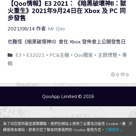
【Qoo情報】E3 2021：《暗黑破壞神II：獄
火重生》2021年9月24日在 Xbox 及 PC 同
步發售
2021/06/14
作者:
Mr. Qoo
也難怪《暗黑破壞神II》會在 Xbox 發佈會上公開發售日
E3
、
E32021
、
PC&主機
、
Qoo獨家
、
主題博覽
、
專
輯
0
0
QooApp Limited © 2026
為了向您提供最佳瀏覽體驗，我們在網站上使用了必要及功能性 Cookie。繼
續使用本網站，即表示您了解並同意我們的 Cookie 使用方式。
了解更多→