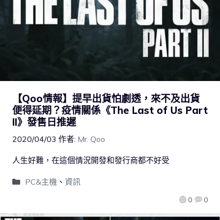
【Qoo情報】提早出貨怕劇透，來不及出貨
便得延期？疫情關係《The Last of Us Part
II》發售日推遲
2020/04/03
作者:
Mr. Qoo
人生好難，在這個情況開發和發行商都不好受
PC&主機
、
資訊
0
0