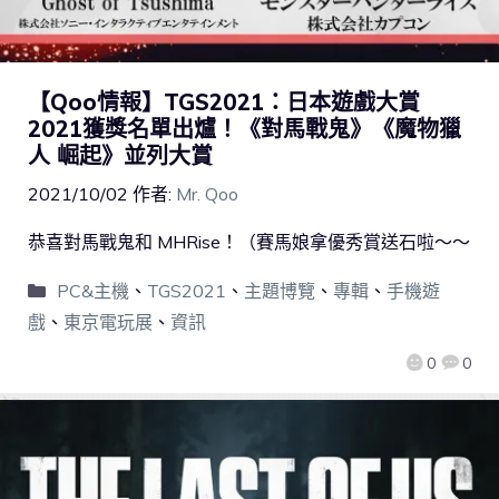
【Qoo情報】TGS2021：日本遊戲大賞
2021獲獎名單出爐！《對馬戰鬼》《魔物獵
人 崛起》並列大賞
2021/10/02
作者:
Mr. Qoo
恭喜對馬戰鬼和 MHRise！（賽馬娘拿優秀賞送石啦～～
PC&主機
、
TGS2021
、
主題博覽
、
專輯
、
手機遊
戲
、
東京電玩展
、
資訊
0
0