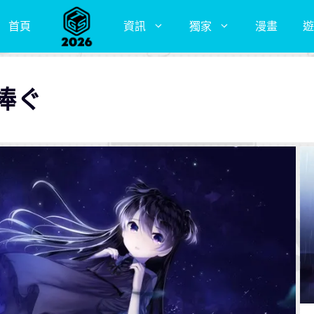
首頁
資訊
獨家
漫畫
遊
捧ぐ