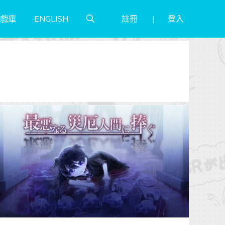
註冊
登入
戲庫
ENGLISH