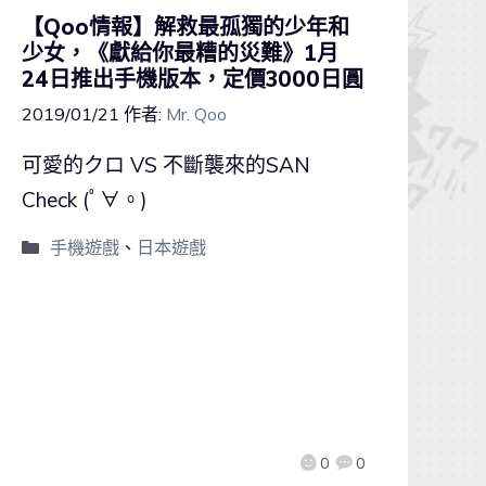
【Qoo情報】解救最孤獨的少年和
少女，《獻給你最糟的災難》1月
24日推出手機版本，定價3000日圓
2019/01/21
作者:
Mr. Qoo
可愛的クロ VS 不斷襲來的SAN
Check (ﾟ∀。)
手機遊戲
、
日本遊戲
0
0