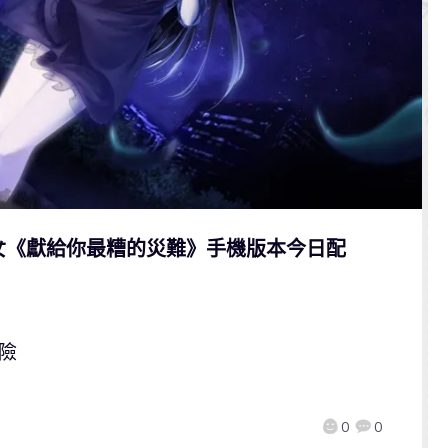
女《獻給你最糟的災難》手機版本今日配
險
0
0