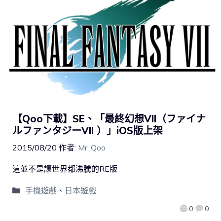
【Qoo下載】SE、「最終幻想VII（ファイナ
ルファンタジーVII ）」iOS版上架
2015/08/20
作者:
Mr. Qoo
這並不是讓世界都沸騰的RE版
手機遊戲
、
日本遊戲
0
0