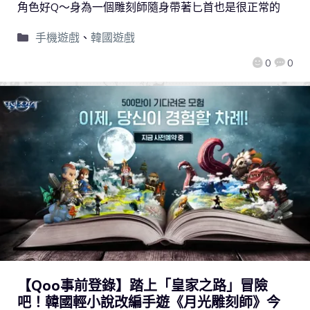
角色好Q～身為一個雕刻師隨身帶著匕首也是很正常的
手機遊戲
、
韓國遊戲
0
0
【Qoo事前登錄】踏上「皇家之路」冒險
吧！韓國輕小說改編手遊《月光雕刻師》今