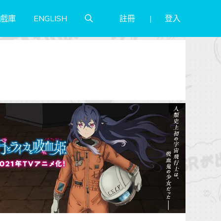
註冊
登入
戲庫
ENGLISH