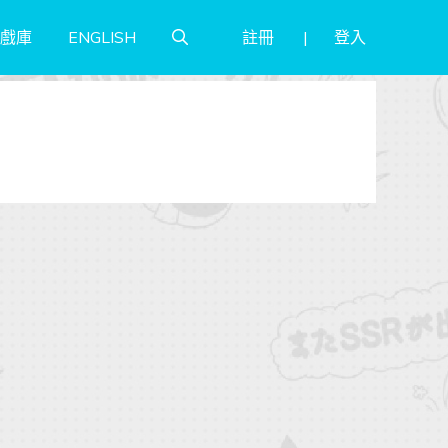
註冊
登入
戲庫
ENGLISH