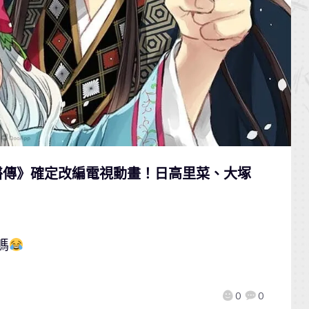
醫傳》確定改編電視動畫！日高里菜、大塚
嗎
0
0